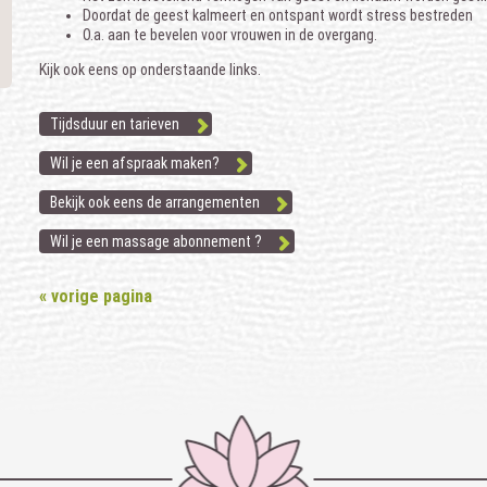
Doordat de geest kalmeert en ontspant wordt stress bestreden
O.a. aan te bevelen voor vrouwen in de overgang.
Kijk ook eens op onderstaande links.
Tijdsduur en tarieven
Wil je een afspraak maken?
Bekijk ook eens de arrangementen
Wil je een massage abonnement ?
« vorige pagina