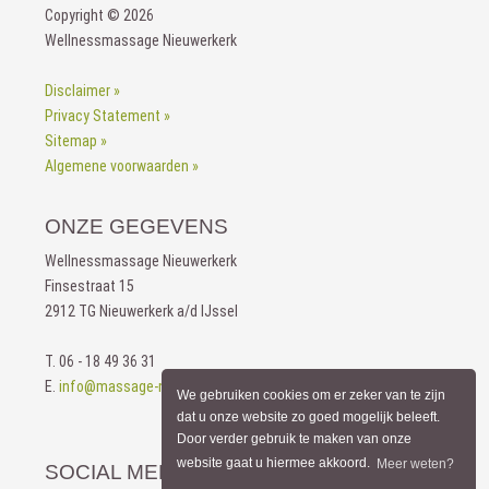
Copyright © 2026
Wellnessmassage Nieuwerkerk
Disclaimer »
Privacy Statement »
Sitemap »
Algemene voorwaarden »
ONZE GEGEVENS
Wellnessmassage Nieuwerkerk
Finsestraat 15
2912 TG Nieuwerkerk a/d IJssel
T. 06 - 18 49 36 31
E.
info@massage-nieuwerkerk.nl
We gebruiken cookies om er zeker van te zijn
dat u onze website zo goed mogelijk beleeft.
Door verder gebruik te maken van onze
website gaat u hiermee akkoord.
Meer weten?
SOCIAL MEDIA